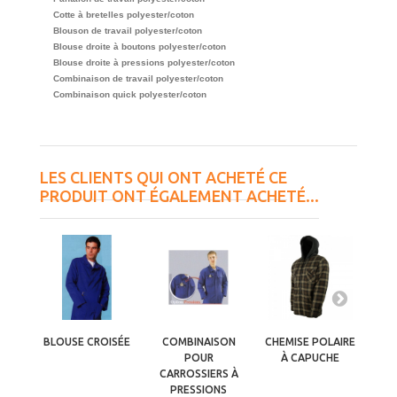
Cotte à bretelles polyester/coton
Blouson de travail polyester/coton
Blouse droite à boutons polyester/coton
Blouse droite à pressions polyester/coton
Combinaison de travail polyester/coton
Combinaison quick polyester/coton
LES CLIENTS QUI ONT ACHETÉ CE
PRODUIT ONT ÉGALEMENT ACHETÉ...
BLOUSE CROISÉE
COMBINAISON
CHEMISE POLAIRE
PUL
POUR
À CAPUCHE
CARROSSIERS À
PRESSIONS