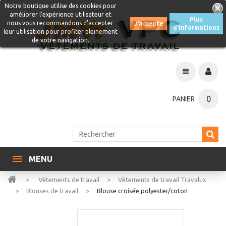
Notre boutique utilise des cookies pour
améliorer l'expérience utilisateur et
Plus
nous vous recommandons d'accepter
J'accepte
d'informations
leur utilisation pour profiter pleinement
de votre navigation.
0
PANIER
MENU
>
Vêtements de travail
>
Vêtements de travail Travalux
>
Blouses de travail
>
Blouse croisée polyester/coton