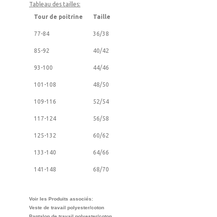
Tableau des tailles:
Tour de poitrine
Taille
77-84
36/38
85-92
40/42
93-100
44/46
101-108
48/50
109-116
52/54
117-124
56/58
125-132
60/62
133-140
64/66
141-148
68/70
Voir les Produits associés:
Veste de travail polyester/coton
Pantalon de travail polyester/coton