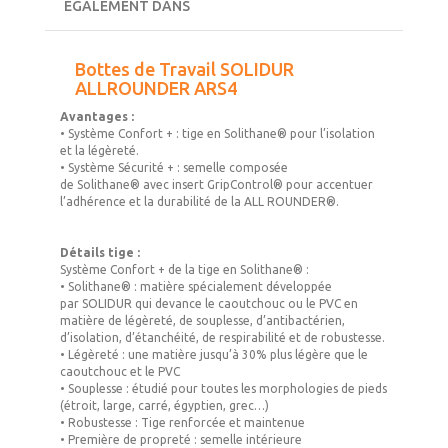
ÉGALEMENT DANS
Bottes de Travail SOLIDUR
ALLROUNDER ARS4
Avantages :
•
Système Confort +
: tige en
Solithane
® pour l’isolation
et la légèreté.
•
Système Sécurité +
: semelle composée
de
Solithane®
avec insert
GripControl®
pour accentuer
l’adhérence et la durabilité de la
ALL ROUNDER
®.
Détails tige :
Système Confort +
de la tige en
Solithane
® :
•
Solithane® :
matière spécialement développée
par
SOLIDUR
qui devance le caoutchouc ou le PVC en
matière de légèreté, de souplesse, d’antibactérien,
d’isolation, d’étanchéité, de respirabilité et de robustesse.
•
Légèreté :
une matière jusqu’à 30% plus légère que le
caoutchouc et le PVC
•
Souplesse :
étudié pour toutes les morphologies de pieds
(étroit, large, carré, égyptien, grec…)
•
Robustesse :
Tige renforcée et maintenue
•
Première de propreté :
semelle intérieure