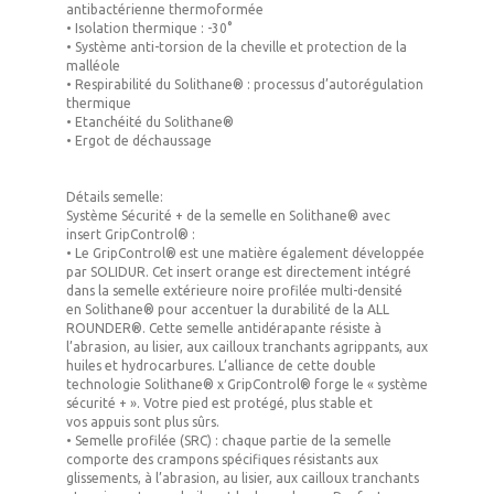
antibactérienne thermoformée
•
Isolation thermique :
-30°
•
Système anti-torsion de la cheville et protection de la
malléole
•
Respirabilité
du
Solithane®
: processus d’autorégulation
thermique
•
Etanchéité
du
Solithane®
•
Ergot de déchaussage
Détails semelle:
Système Sécurité +
de la semelle en
Solithane®
avec
insert
GripControl® :
• Le
GripControl®
est
une matière également développée
par SOLIDUR
. Cet insert orange est directement intégré
dans la semelle extérieure noire profilée multi-densité
en
Solithane®
pour accentuer la
durabilité
de la
ALL
ROUNDER
®. Cette semelle
antidérapante
résiste à
l’abrasion, au lisier, aux cailloux tranchants agrippants, aux
huiles et hydrocarbures. L’alliance de cette
double
technologie Solithane®
x
GripControl®
forge le «
système
sécurité +
». Votre pied est
protégé
, plus
stable
et
vos
appuis sont plus sûrs
.
•
Semelle profilée (SRC) :
chaque partie de la semelle
comporte des crampons spécifiques résistants aux
glissements, à l’abrasion, au lisier, aux cailloux tranchants