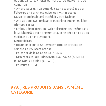
et agrippants, aux huiles et hydrocarbures. Renfort au
cambrion.
•
Amortisseur (E) :
La zone du talon est protégée par
l’absorption des chocs, évite les TMS (Troubles
Musculosquelettiques) et réduit votre fatigue.
•
Antistatique (A) :
résistance électrique entre 100 kilos
ohms et 1 giga
•
Embout de protection :
Acier directement inséré dans
le
Solithane®
pour ne ressentir aucune gêne en position
statique ou en mouvement.
Disponibilités :
•
Botte de Sécurité S4 :
avec embout de protection ;
semelle noire, insert orange.
•
Poids net de la paire en 43 :
1.85 kg
•
Différents coloris :
blanc (ARS4BC), rouge (ARS4RE),
jaune (ARS4JE), bleu (ARS4BU)
•
Pointures :
36-49
9 AUTRES PRODUITS DANS LA MÊME
CATÉGORIE :