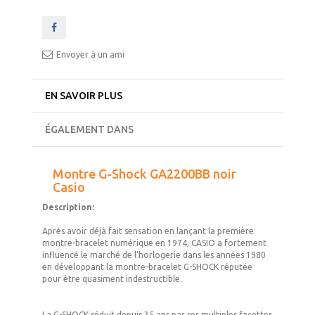
Envoyer à un ami
EN SAVOIR PLUS
ÉGALEMENT DANS
Montre G-Shock GA2200BB noir
Casio
Description:
Après avoir déjà fait sensation en lançant la première
montre-bracelet numérique en 1974, CASIO a fortement
influencé le marché de l’horlogerie dans les années 1980
en développant la montre-bracelet G-SHOCK réputée
pour être quasiment indestructible.
La G-SHOCK séduit depuis 35 ans par ses multiples facettes