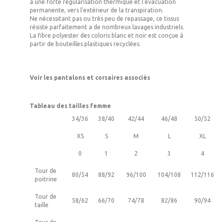
à une forte régularisation thermique et l'évacuation
permanente, vers l'extérieur de la transpiration.
Ne nécessitant pas ou très peu de repassage, ce tissus
résiste parfaitement a de nombreux lavages industriels.
La fibre polyester des coloris blanc et noir est conçue à
partir de bouteilles plastiques recyclées.
Voir les pantalons et corsaires associés
Tableau des tailles femme
34/36
38/40
42/44
46/48
50/52
XS
S
M
L
XL
0
1
2
3
4
Tour de
80/54
88/92
96/100
104/108
112/116
poitrine
Tour de
58/62
66/70
74/78
82/86
90/94
taille