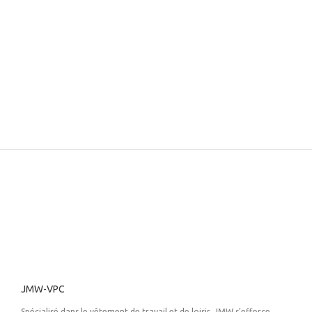
JMW-VPC
Spécialisé dans le vêtement de travail et de loisir, JMW s'efforce