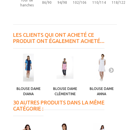
Tour de
86/90
94/98
102/106
110/114
118/122
hanches
LES CLIENTS QUI ONT ACHETÉ CE
PRODUIT ONT ÉGALEMENT ACHETÉ...
BLOUSE DAME
BLOUSE DAME
BLOUSE DAME
B
DIANA
CLÉMENTINE
ANNA
30 AUTRES PRODUITS DANS LA MÊME
CATÉGORIE :